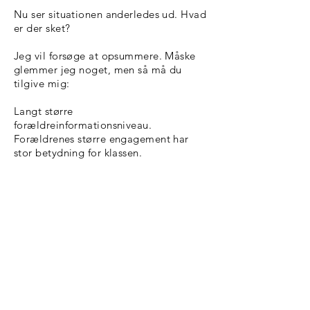
Nu ser situationen anderledes ud. Hvad
er der sket?
Jeg vil forsøge at opsummere. Måske
glemmer jeg noget, men så må du
tilgive mig:
Langt større
forældreinformationsniveau.
Forældrenes større engagement har
stor betydning for klassen.
Præcisering af problemerne. Før AKT-
Per kom, havde vi lærere et billede af,
hvori klassens problemer lå, men vi
havde alligevel enormt svært ved at
definere det klart - og måske også
finde ud af HVORDAN vi definerede
det. Det har vi fået hjælp til.
Konkret hjælp. AKT-Per kom ikke bare
og gav os overordnede betragtninger.