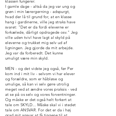
klassen fungerer.
I gamle dage - altså da jeg var ung og
grøn i min lærergerning - adspurgt,
hvad der lå til grund for, at en klasse
hang i gardinerne, ville jeg straks have
svaret: "Det er da fordi eleverne er
forkælede, dårligt opdragede osv." Jeg
ville uden tvivl have lagt al skyld på
eleverne og trukket mig selv ud af
ligningen. Jeg gjorde da mit arbejde.
Jeg var da forberedt. Det kunne
umuligt være min skyld.
MEN - og det vidste jeg også, før Per
kom ind i mit liv - selvom vi har elever
og forældre, som er håbløse og
umulige, så kan vi selv gøre utrolig
meget ved at ændre vores praksis - ved
at se på os selv og vores forventninger.
Og måske er det også helt forkert at
tale om SKYLD... Måske skal vi i stedet
tale om ANSVAR. For det er da i høj
grad mit ansvar at få tingene til at