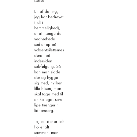
fælles.
En af de ting,
jeg har bedrevet
(lidt i
hemmelighed),
er at hænge de
vedhæftede
sedler op på
voksentoiletternes
døre - på
indersiden
selvfølgelig. Så
kan man sidde
der og hygge
sig med, hvilken
lille hilsen, man
skal tage med til
en kollega, som
lige trænger til
lidt omsorg.
Ja, ja - det er lidt
fjollet alt
sammen, men