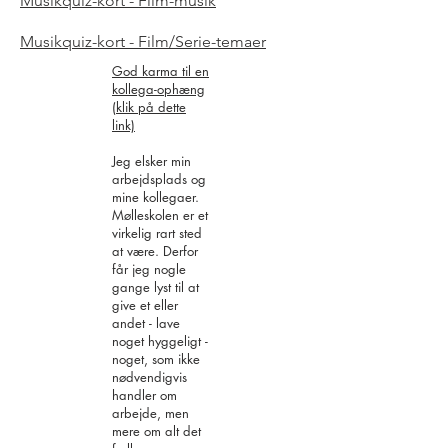
Musikquiz-kort - Film-musik
Musikquiz-kort - Film/Serie-temaer
God karma til en
kollega-ophæng
(klik på dette
link)
Jeg elsker min
arbejdsplads og
mine kollegaer.
Mølleskolen er et
virkelig rart sted
at være. Derfor
får jeg nogle
gange lyst til at
give et eller
andet - lave
noget hyggeligt -
noget, som ikke
nødvendigvis
handler om
arbejde, men
mere om alt det