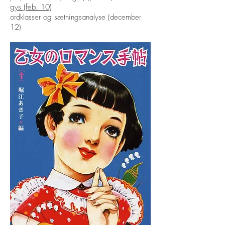
gys (feb. 10)
ordklasser og sætningsanalyse (december
12)