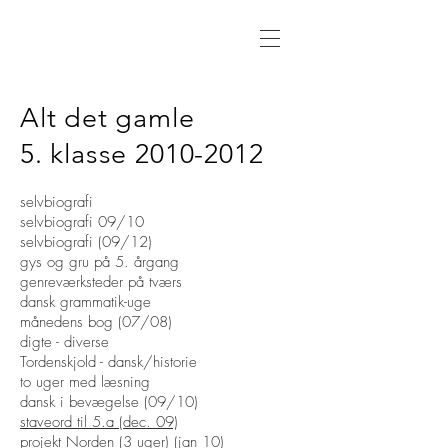
Alt det gamle
5. klasse
2010-2012
selvbiografi
selvbiografi 09/10
selvbiografi (09/12)
gys og gru på 5. årgang
genreværksteder på tværs
dansk grammatik-uge
månedens bog (07/08)
digte - diverse
Tordenskjold - dansk/historie
to uger med læsning
dansk i bevægelse (09/10)
staveord til 5.a (dec. 09)
projekt Norden (3 uger) (jan 10)