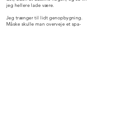
jeg hellere lade være.
Jeg trænger til lidt genopbygning.
Måske skulle man overveje et spa-
ophold et eller andet sted - bare et par
måneder!!!
Kopiering fra denne hjemmeside må kun
finde sted på institutioner eller
virksomheder, der har indgået aftale med
Copydan Tekst & Node, og kun inden for de
rammer, der er nævnt i aftalen
ann_berit@hotmail.c
om
Kig forbi min Facebookgruppe
ann-berit.dk