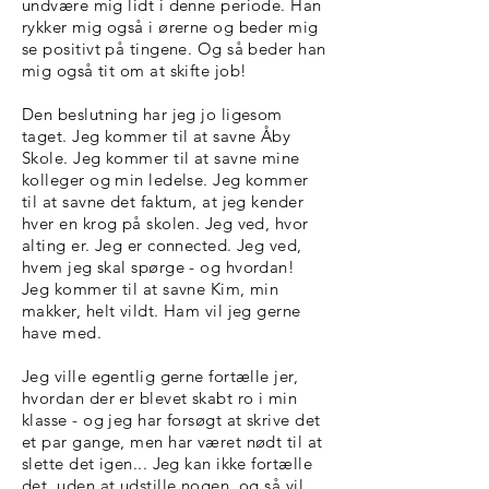
undvære mig lidt i denne periode. Han
rykker mig også i ørerne og beder mig
se positivt på tingene. Og så beder han
mig også tit om at skifte job!
Den beslutning har jeg jo ligesom
taget. Jeg kommer til at savne Åby
Skole. Jeg kommer til at savne mine
kolleger og min ledelse. Jeg kommer
til at savne det faktum, at jeg kender
hver en krog på skolen. Jeg ved, hvor
alting er. Jeg er connected. Jeg ved,
hvem jeg skal spørge - og hvordan!
Jeg kommer til at savne Kim, min
makker, helt vildt. Ham vil jeg gerne
have med.
Jeg ville egentlig gerne fortælle jer,
hvordan der er blevet skabt ro i min
klasse - og jeg har forsøgt at skrive det
et par gange, men har været nødt til at
slette det igen... Jeg kan ikke fortælle
det, uden at udstille nogen, og så vil