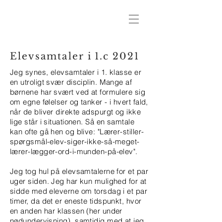
Elevsamtaler i 1.c 2021
Jeg synes, elevsamtaler i 1. klasse er
en utroligt svær disciplin. Mange af
børnene har svært ved at formulere sig
om egne følelser og tanker - i hvert fald,
når de bliver direkte adspurgt og ikke
lige står i situationen. Så en samtale
kan ofte gå hen og blive: "Lærer-stiller-
spørgsmål-elev-siger-ikke-så-meget-
lærer-lægger-ord-i-munden-på-elev".
Jeg tog hul på elevsamtalerne for et par
uger siden. Jeg har kun mulighed for at
sidde med eleverne om torsdag i et par
timer, da det er eneste tidspunkt, hvor
en anden har klassen (her under
nødundervisning), samtidig med at jeg