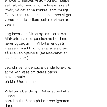
er svært, hjælpes vi ad - og jeg hjælper
selvfølgelig med at formulere et skarpt
"mål", så det er så konkret som muligt.
Det lykkes ikke altid til fulde, men vi gør
vores bedste - ellers justerer vi hen ad
vejen.
Jeg laver et målkort og laminerer det.
Målkortet sættes på elevens bord med
lærertyggegummi. Vi fortæller også
klassen, hvad Ludvig skal øve sig på,
så alle kan hjælpe til (fællesskabet er
alles ansvar:-)...
Jeg skriver til de pågældende forældre,
at de kan læse om deres børns
elevsamtale
på Min Uddannelse.
Vi følger løbende op. Det er superfint at
kunne
henvise til målene på bordene igennem
dagen.