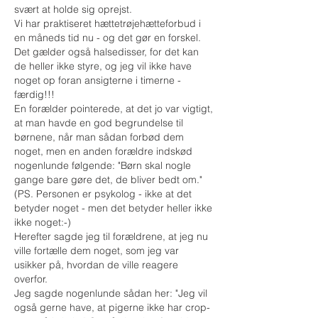
svært at holde sig oprejst.
Vi har praktiseret hættetrøjehætteforbud i
en måneds tid nu - og det gør en forskel.
Det gælder også halsedisser, for det kan
de heller ikke styre, og jeg vil ikke have
noget op foran ansigterne i timerne -
færdig!!!
En forælder pointerede, at det jo var vigtigt,
at man havde en god begrundelse til
børnene, når man sådan forbød dem
noget, men en anden forældre indskød
nogenlunde følgende: "Børn skal nogle
gange bare gøre det, de bliver bedt om."
(PS. Personen er psykolog - ikke at det
betyder noget - men det betyder heller ikke
ikke noget:-)
Herefter sagde jeg til forældrene, at jeg nu
ville fortælle dem noget, som jeg var
usikker på, hvordan de ville reagere
overfor.
Jeg sagde nogenlunde sådan her: "Jeg vil
også gerne have, at pigerne ikke har crop-