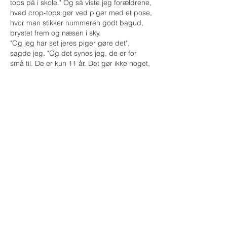
tops på i skole." Og så viste jeg forældrene,
hvad crop-tops gør ved piger med et pose,
hvor man stikker nummeren godt bagud,
brystet frem og næsen i sky.
"Og jeg har set jeres piger gøre det",
sagde jeg. "Og det synes jeg, de er for
små til. De er kun 11 år. Det gør ikke noget,
hvis vi venter lidt med det der."
Jeg sagde også til forældrene, at hvis de
synes, det var svært at sige nej, så måtte
de gerne sige, at Hanne og jeg havde sagt
det. Ingen blev forargede, vrede eller
gjorde modstand. En forælder sagde: "Jeg
kommer til at bruge dig og Hanne som
argument, for det har jeg brug for." - Og
helt fair. Hvis man synes, den er svær at
tage som forældre, så stiller jeg gerne op.
Jeg siger i den forbindelse til forældrene:
Det hele rykker sig. Da min datter (som nu
er 19) gik i 6. klasse, brugte ingen af
pigerne make-up, før de kom i 7. klasse
(oprigtigt ikke). Nu starter det måske
allerede sidst i 5. klasse - og jeg synes