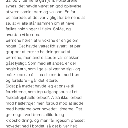
Så lod vi børnene gå hjem. Forældrene
synes, det havde været en god oplevelse
at være samlet børn og voksne. En far
pointerede, at det var vigtigt for børnene at
se, at vil alle står sammen om at have
fælles holdninger til f.eks. SoMe, og
hvordan vi færdes.
Børnene hører, at vi voksne er enige om
noget. Det havde været lidt svært i et par
grupper at trække holdninger ud af
børnene, men andre steder var snakken
gået lystigt. Som med alt andet, er der
nogle børn, som lige skal vænne sig - og
måske næste år - næste møde med børn
og forældre - går det lettere.
Sidst på mødet havde jeg et ønske til
forældrene, som tog udgangspunkt i et
"hættetrøjehætteforbud". Altså ikke forbud
mod hættetrøjer, men forbud mod at sidde
med hætterne over hovedet i timerne. Det
gør noget ved børns attitude og
kropsholdning, og man får ligesom presset
hovedet ned i bordet, så det bliver helt