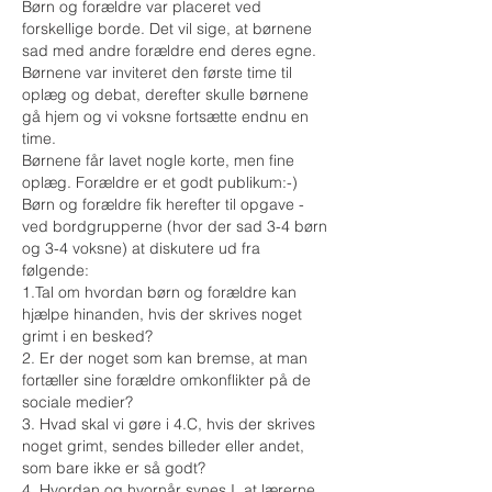
Børn og forældre var placeret ved
forskellige borde. Det vil sige, at børnene
sad med andre forældre end deres egne.
Børnene var inviteret den første time til
oplæg og debat, derefter skulle børnene
gå hjem og vi voksne fortsætte endnu en
time.
Børnene får lavet nogle korte, men fine
oplæg. Forældre er et godt publikum:-)
Børn og forældre fik herefter til opgave -
ved bordgrupperne (hvor der sad 3-4 børn
og 3-4 voksne) at diskutere ud fra
følgende:
​1.Tal om hvordan børn og forældre kan
hjælpe hinanden, hvis der skrives noget
grimt i en besked? ​
2. Er der noget som kan bremse, at man
fortæller sine forældre om​konflikter på de
sociale medier?​
3. Hvad skal vi gøre i 4.C, hvis der skrives
noget grimt, sendes billeder eller andet,
som bare ikke er så godt?​
​4. Hvordan og hvornår synes I, at lærerne