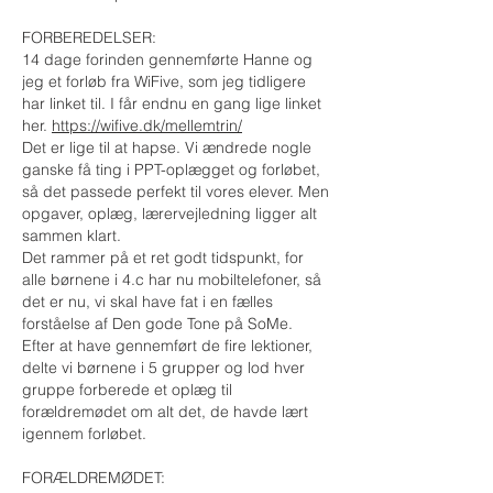
FORBEREDELSER:
14 dage forinden gennemførte Hanne og
jeg et forløb fra WiFive, som jeg tidligere
har linket til. I får endnu en gang lige linket
her.
https://wifive.dk/mellemtrin/
Det er lige til at hapse. Vi ændrede nogle
ganske få ting i PPT-oplægget og forløbet,
så det passede perfekt til vores elever. Men
opgaver, oplæg, lærervejledning ligger alt
sammen klart.
Det rammer på et ret godt tidspunkt, for
alle børnene i 4.c har nu mobiltelefoner, så
det er nu, vi skal have fat i en fælles
forståelse af Den gode Tone på SoMe.
Efter at have gennemført de fire lektioner,
delte vi børnene i 5 grupper og lod hver
gruppe forberede et oplæg til
forældremødet om alt det, de havde lært
igennem forløbet.
FORÆLDREMØDET: