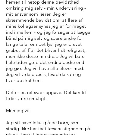
herhen til netop denne bevidsthed
omkring mig selv - min undervisning -
mit ansvar som lærer. Jeg er
skræmmende bevidst om, at flere af
mine kollegaer synes jeg er for meget
ind i mellem - og jeg forsøger at lægge
bånd på mig selv og spare andre for
lange taler om det lys, jeg er blevet
grebet af. For det bliver lidt religiøst,
men ikke desto mindre... Jeg vil bare
hele tiden gøre det endnu bedre end
jeg gør. Jeg vil have alle elever med.
Jeg vil vide præcis, hvad de kan og
hvor de skal hen.
Det er en ret svær opgave. Det kan til
tider være umuligt.
Men jeg vil.
Jeg vil have fokus på de børn, som
stadig ikke har fået læsehastigheden på
plads. Jeg vil interessere mig for,