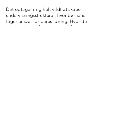
Det optager mig helt vildt at skabe
undervisningsstrukturer, hvor børnene
tager ansvar for deres læring. Hvor de
alle har fokus på opgaverne, på
udfordringerne. Og det kræver helt
vildt meget af mig som klassens
voksen-ansvarlige. For jeg skal være på
det hele tiden. Vi skal skabe så meget
fælles forståelse omkring netop dette,
at det bliver noget alle børn føler er
væsentligt. Noget som alle børn gør
uden at stille spørgsmålstegn.
.....
For første gang i mit lærerliv (tror jeg)
gør jeg mig umage hele tiden. Jeg er
til stede. Når jeg er i klassen, forholder
jeg mig hvert øjeblik til børnenes
læring. Man kan nå meget i løbet af
sådan en undervisningsblok (vores er 1