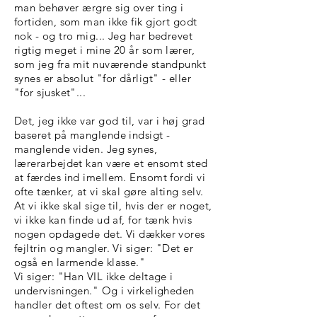
man behøver ærgre sig over ting i
fortiden, som man ikke fik gjort godt
nok - og tro mig... Jeg har bedrevet
rigtig meget i mine 20 år som lærer,
som jeg fra mit nuværende standpunkt
synes er absolut "for dårligt" - eller
"for sjusket"...
Det, jeg ikke var god til, var i høj grad
baseret på manglende indsigt -
manglende viden. Jeg synes,
lærerarbejdet kan være et ensomt sted
at færdes ind imellem. Ensomt fordi vi
ofte tænker, at vi skal gøre alting selv.
At vi ikke skal sige til, hvis der er noget,
vi ikke kan finde ud af, for tænk hvis
nogen opdagede det. Vi dækker vores
fejltrin og mangler. Vi siger: "Det er
også en larmende klasse."
Vi siger: "Han VIL ikke deltage i
undervisningen." Og i virkeligheden
handler det oftest om os selv. For det