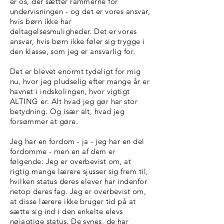
er os, der sætter rammerne for
undervisningen - og det er vores ansvar,
hvis børn ikke har
deltagelsesmuligheder. Det er vores
ansvar, hvis børn ikke føler sig trygge i
den klasse, som jeg er ansvarlig for.
Det er blevet enormt tydeligt for mig
nu, hvor jeg pludselig efter mange år er
havnet i indskolingen, hvor vigtigt
ALTING er. Alt hvad jeg gør har stor
betydning. Og især alt, hvad jeg
forsømmer at gøre.
Jeg har en fordom - ja - jeg har en del
fordomme - men en af dem er
følgende: Jeg er overbevist om, at
rigtig mange lærere sjusser sig frem til,
hvilken status deres elever har indenfor
netop deres fag. Jeg er overbevist om,
at disse lærere ikke bruger tid på at
sætte sig ind i den enkelte elevs
nøjagtige status. De synes, de har