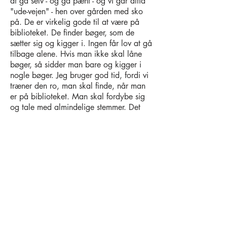
at gå selv - og gå pænt - og vi går altid
"ude-vejen" - hen over gården med sko
på. De er virkelig gode til at være på
biblioteket. De finder bøger, som de
sætter sig og kigger i. Ingen får lov at gå
tilbage alene. Hvis man ikke skal låne
bøger, så sidder man bare og kigger i
nogle bøger. Jeg bruger god tid, fordi vi
træner den ro, man skal finde, når man
er på biblioteket. Man skal fordybe sig
og tale med almindelige stemmer. Det
øver vi os på.
Tilbage i klassen har vi normalt 25
minutter tilbage, inden børnene skal
spise. Her læser jeg højt. Lige nu læser
jeg de klassiske eventyr. Vi taler meget
undervejs om ord og begreber. Børnene
må tegne imens. De er gode til at lytte til
højtlæsning. Og vi når igennem en
masse gode historier. Jeg vælger bevidst
ikke at læse en kapitelbog, men i stedet