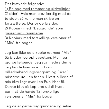
Det krævede følgende:
1) En bog med rammer og skrivelinjer
(2 sider). Hvis man
blev færdig med de
to sider, så kunne man skrive en
fortsættelse. Derfor de få sider.
2) Kopiark med "baggrunde" som
passer ind i rammerne
3) Kopiark med forskellige versioner af
"Mis" fra bogen
Jeg kan ikke dele kopiarket med "Mis".
Så bryder jeg ophavsretten. Men jeg
gjorde følgende. Jeg scannede siderne.
Jeg lagde hver side ind i mit
billedbehandlingsprogram og "skar"
misserne ud - en for en. Hvert billede af
mis blev lagt over i en Publisher-fil.
Denne blev så kopieret ud til hvert
barn, så de havde 12 forskellige
versioner af "Mis" fra bogen.
Jeg deler gerne baggrundene og selve