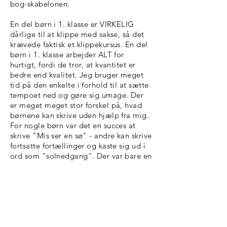
bog-skabelonen.
En del børn i 1. klasse er VIRKELIG
dårlige til at klippe med sakse, så det
krævede faktisk et klippekursus. En del
børn i 1. klasse arbejder ALT for
hurtigt, fordi de tror, at kvantitet er
bedre end kvalitet. Jeg bruger meget
tid på den enkelte i forhold til at sætte
tempoet ned og gøre sig umage. Der
er meget meget stor forskel på, hvad
børnene kan skrive uden hjælp fra mig.
For nogle børn var det en succes at
skrive "Mis ser en sø" - andre kan skrive
fortsatte fortællinger og kaste sig ud i
ord som "solnedgang". Der var bare en
vildt god energi i denne
dobbeltlektion. De var alle virkelig
optagede af at få lavet bogen.
Her er en lille video med noget af det,
børnene fik skrevet.