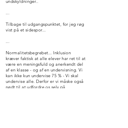
undskyldninger..
...
Tilbage til udgangspunktet, for jeg røg
vist på et sidespor...
...
Normalitetsbegrebet... Inklusion
kræver faktisk at alle elever har ret til at
være en meningsfuld og anerkendt del
af en klasse - og af en undervisning. Vi
kan ikke kun undervise 75 % - Vi skal
undervise alle. Derfor er vi måske også
nødt til at udfordre os selv på
opfattelsen af normal. For når vi har
normalklasser er vi berettigede til at
ekskludere nogle elever og placere
dem i specialklasser. Når vi har
normale elever, er vi berettigede til at
udpege andre elever udenfor
normalbegrebet... Og ja, jeg har mødt