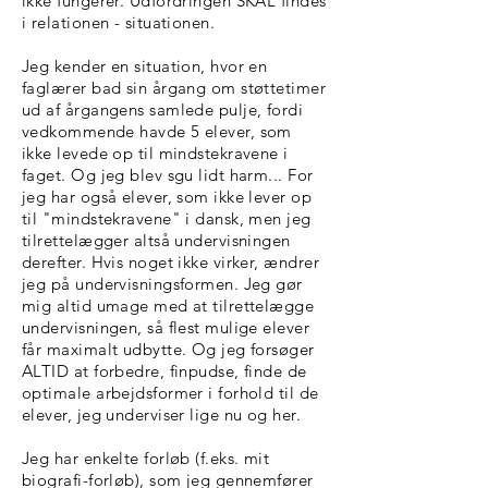
ikke fungerer. Udfordringen SKAL findes
i relationen - situationen.
Jeg kender en situation, hvor en
faglærer bad sin årgang om støttetimer
ud af årgangens samlede pulje, fordi
vedkommende havde 5 elever, som
ikke levede op til mindstekravene i
faget. Og jeg blev sgu lidt harm... For
jeg har også elever, som ikke lever op
til "mindstekravene" i dansk, men jeg
tilrettelægger altså undervisningen
derefter. Hvis noget ikke virker, ændrer
jeg på undervisningsformen. Jeg gør
mig altid umage med at tilrettelægge
undervisningen, så flest mulige elever
får maximalt udbytte. Og jeg forsøger
ALTID at forbedre, finpudse, finde de
optimale arbejdsformer i forhold til de
elever, jeg underviser lige nu og her.
Jeg har enkelte forløb (f.eks. mit
biografi-forløb), som jeg gennemfører