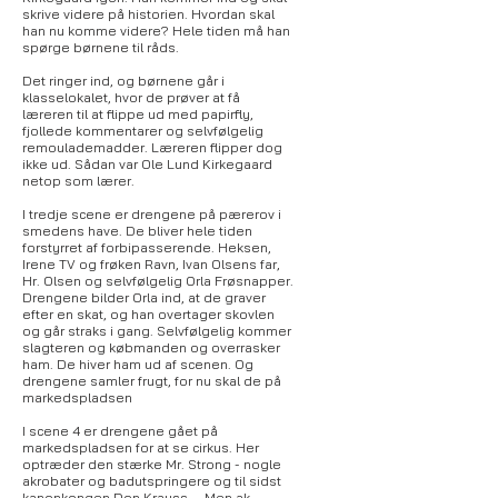
skrive videre på historien. Hvordan skal
han nu komme videre? Hele tiden må han
spørge børnene til råds.
Det ringer ind, og børnene går i
klasselokalet, hvor de prøver at få
læreren til at flippe ud med papirfly,
fjollede kommentarer og selvfølgelig
remoulademadder. Læreren flipper dog
ikke ud. Sådan var Ole Lund Kirkegaard
netop som lærer.
I tredje scene er drengene på pærerov i
smedens have. De bliver hele tiden
forstyrret af forbipasserende. Heksen,
Irene TV og frøken Ravn, Ivan Olsens far,
Hr. Olsen og selvfølgelig Orla Frøsnapper.
Drengene bilder Orla ind, at de graver
efter en skat, og han overtager skovlen
og går straks i gang. Selvfølgelig kommer
slagteren og købmanden og overrasker
ham. De hiver ham ud af scenen. Og
drengene samler frugt, for nu skal de på
markedspladsen
I scene 4 er drengene gået på
markedspladsen for at se cirkus. Her
optræder den stærke Mr. Strong - nogle
akrobater og badutspringere og til sidst
kanonkongen Don Krauss.... Men ak -