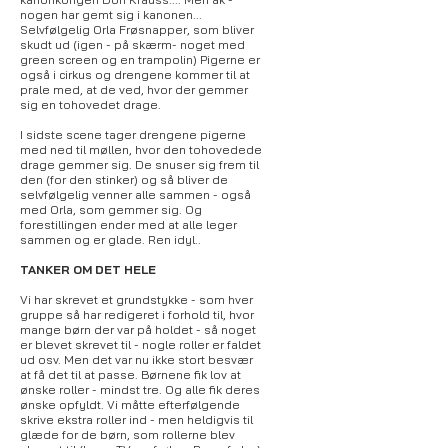
nogen har gemt sig i kanonen...
Selvfølgelig Orla Frøsnapper, som bliver
skudt ud (igen - på skærm- noget med
green screen og en trampolin) Pigerne er
også i cirkus og drengene kommer til at
prale med, at de ved, hvor der gemmer
sig en tohovedet drage.
I sidste scene tager drengene pigerne
med ned til møllen, hvor den tohovedede
drage gemmer sig. De snuser sig frem til
den (for den stinker) og så bliver de
selvfølgelig venner alle sammen - også
med Orla, som gemmer sig. Og
forestillingen ender med at alle leger
sammen og er glade. Ren idyl..
TANKER OM DET HELE
Vi har skrevet et grundstykke - som hver
gruppe så har redigeret i forhold til, hvor
mange børn der var på holdet - så noget
er blevet skrevet til - nogle roller er faldet
ud osv. Men det var nu ikke stort besvær
at få det til at passe. Børnene fik lov at
ønske roller - mindst tre. Og alle fik deres
ønske opfyldt. Vi måtte efterfølgende
skrive ekstra roller ind - men heldigvis til
glæde for de børn, som rollerne blev