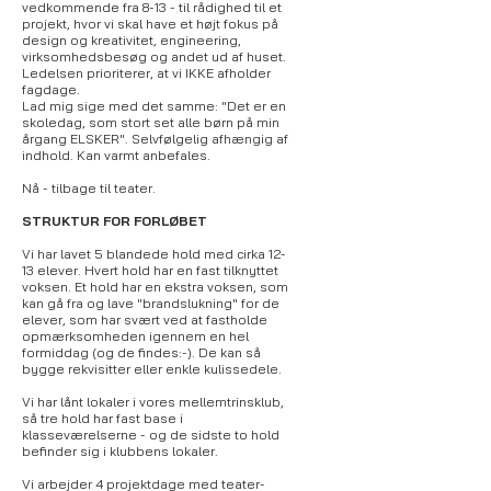
vedkommende fra 8-13 - til rådighed til et
projekt, hvor vi skal have et højt fokus på
design og kreativitet, engineering,
virksomhedsbesøg og andet ud af huset.
Ledelsen prioriterer, at vi IKKE afholder
fagdage.
Lad mig sige med det samme: "Det er en
skoledag, som stort set alle børn på min
årgang ELSKER". Selvfølgelig afhængig af
indhold. Kan varmt anbefales.
Nå - tilbage til teater.
STRUKTUR FOR FORLØBET
Vi har lavet 5 blandede hold med cirka 12-
13 elever. Hvert hold har en fast tilknyttet
voksen. Et hold har en ekstra voksen, som
kan gå fra og lave "brandslukning" for de
elever, som har svært ved at fastholde
opmærksomheden igennem en hel
formiddag (og de findes:-). De kan så
bygge rekvisitter eller enkle kulissedele.
Vi har lånt lokaler i vores mellemtrinsklub,
så tre hold har fast base i
klasseværelserne - og de sidste to hold
befinder sig i klubbens lokaler.
Vi arbejder 4 projektdage med teater-