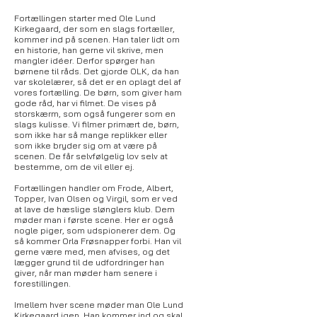
Fortællingen starter med Ole Lund
Kirkegaard, der som en slags fortæller,
kommer ind på scenen. Han taler lidt om
en historie, han gerne vil skrive, men
mangler idéer. Derfor spørger han
børnene til råds. Det gjorde OLK, da han
var skolelærer, så det er en oplagt del af
vores fortælling. De børn, som giver ham
gode råd, har vi filmet. De vises på
storskærm, som også fungerer som en
slags kulisse. Vi filmer primært de, børn,
som ikke har så mange replikker eller
som ikke bryder sig om at være på
scenen. De får selvfølgelig lov selv at
bestemme, om de vil eller ej.
Fortællingen handler om Frode, Albert,
Topper, Ivan Olsen og Virgil, som er ved
at lave de hæslige slønglers klub. Dem
møder man i første scene. Her er også
nogle piger, som udspionerer dem. Og
så kommer Orla Frøsnapper forbi. Han vil
gerne være med, men afvises, og det
lægger grund til de udfordringer han
giver, når man møder ham senere i
forestillingen.
Imellem hver scene møder man Ole Lund
Kirkegaard igen. Han kommer ind og skal