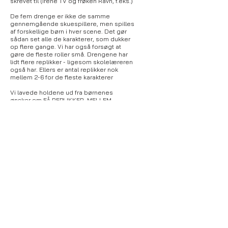
skrevet til (Irene TV og frøken Ravn, f.eks.)
De fem drenge er ikke de samme
gennemgående skuespillere, men spilles
af forskellige børn i hver scene. Det gør
sådan set alle de karakterer, som dukker
op flere gange. Vi har også forsøgt at
gøre de fleste roller små. Drengene har
lidt flere replikker - ligesom skolelæreren
også har. Ellers er antal replikker nok
mellem 2-6 for de fleste karakterer
Vi lavede holdene ud fra børnenes
ønsker om FÅ REPLIKKER, MELLEM
REPLIKKER eller MANGE REPLIKKER. Vi
sørgede for (ud over de selvfølgelige
hensyn i forhold til elevrelationer) at have
elever med få, mellem og mange på alle
hold.
...
Vi har stort set ingen kulisser i stykket.
Kun 5 træer lavet af grene, som er stillet
ned i spande med sand. Vi vil ikke bruge
tid på at fokusere på at lave kulisser -
heller ikke denne gang. Men have rigtig
meget fokus på kropssprog,
stemmebrug og sceneoptræden.