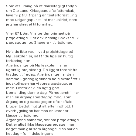
Som afslutning på et danskfagligt forløb
om Ole Lund Kirkegaards forfatterskab,
laver vi på 3. årgang en teaterforestilling
med udgangspunkt i et manuskript, som
jeg har skrevet til formålet.
Vi er 67 børn. Vi arbejder primært på
projektdage. Her er vi nemlig 6 voksne - 3
pædagoger og 3 lærere - til rådighed.
Hvis du ikke ved, hvad projektdage på
Mølleskolen er, så får du lige en hurtig
forklaring her:
Alle årgange på Mølleskolen har en
ugentlig projektdag. De ligger fordelt fra
tirsdag til fredag. Alle årgange har den
samme ugedag igennem hele skoleåret. I
indskolingen har vi vores pædagoger
med. Derfor er vi en rigtig god
bemanding denne dag. På mellemtrin har
man en årgangspædagog med, som
årgangen og pædagogen efter aftale
bruger bedst muligt alt efter indhold. I
overbygningen har man en lærer pr.
klasse til rådighed.
Årgangene samarbejder om projektdage.
Det er altså ikke klasselærerdage, men
noget man gør som årgange. Man har en
hel dag - for indskolingens