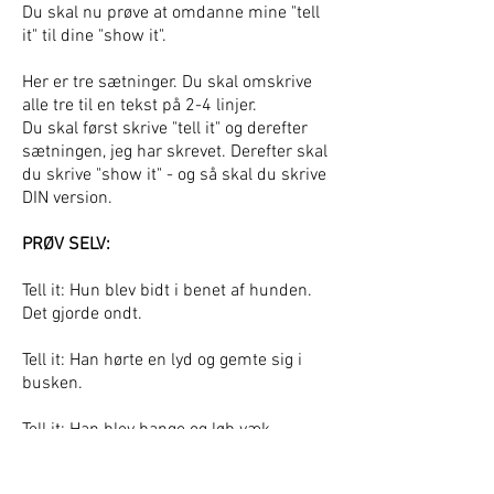
Du skal nu prøve at omdanne mine "tell
it" til dine "show it".
Her er tre sætninger. Du skal omskrive
alle tre til en tekst på 2-4 linjer.
Du skal først skrive "tell it" og derefter
sætningen, jeg har skrevet. Derefter skal
du skrive "show it" - og så skal du skrive
DIN version.
PRØV SELV:
Tell it: Hun blev bidt i benet af hunden.
Det gjorde ondt.
Tell it: Han hørte en lyd og gemte sig i
busken
.
Tell it: Han blev bange og løb væk.
Når du er færdig, skal du LÆSE