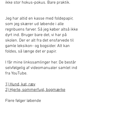
ikke stor hokus-pokus. Bare praktik.
Jeg har altid en kasse med foldepapir,
som jeg skærer ud løbende i alle
regnbuens farver. Så jeg køber altså ikke
dyrt ind. Bruger bare det, vi har på
skolen. Der er alt fra det ensfarvede til
gamle leksikon- og bogsider. Alt kan
foldes, så længe det er papir.
I får mine linkssamlinger her. De består
selvfølgelig af videomanualer samlet ind
fra YouTube.
1) Hund, kat, ræv
2) Hjerte, sommerfugl, bogmærke
Flere følger løbende
Kopiering fra denne hjemmeside må kun