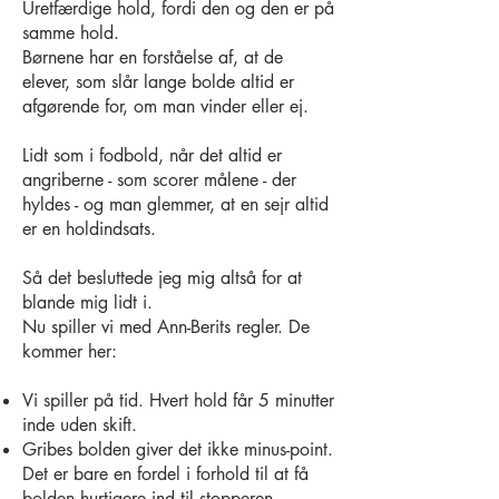
Uretfærdige hold, fordi den og den er på
samme hold.
Børnene har en forståelse af, at de
elever, som slår lange bolde altid er
afgørende for, om man vinder eller ej.
Lidt som i fodbold, når det altid er
angriberne - som scorer målene - der
hyldes - og man glemmer, at en sejr altid
er en holdindsats.
Så det besluttede jeg mig altså for at
blande mig lidt i.
Nu spiller vi med Ann-Berits regler. De
kommer her:
Vi spiller på tid. Hvert hold får 5 minutter
inde uden skift.
Gribes bolden giver det ikke minus-point.
Det er bare en fordel i forhold til at få
bolden hurtigere ind til stopperen.