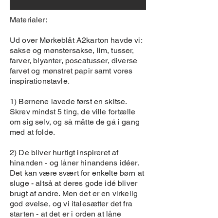
Materialer:
Ud over Mørkeblåt A2karton havde vi:
sakse og mønstersakse, lim, tusser,
farver, blyanter, poscatusser, diverse
farvet og mønstret papir samt vores
inspirationstavle.
1) Børnene lavede først en skitse.
Skrev mindst 5 ting, de ville fortælle
om sig selv, og så måtte de gå i gang
med at folde.
2) De bliver hurtigt inspireret af
hinanden - og låner hinandens idéer.
Det kan være svært for enkelte børn at
sluge - altså at deres gode idé bliver
brugt af andre. Men det er en virkelig
god øvelse, og vi italesætter det fra
starten - at det er i orden at låne