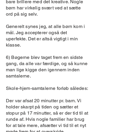
bare brillere med det kreative. Nogle
børn har virkelig svært ved at sætte
ord på sig selv.
Generelt synes jeg, at alle børn kom i
mål. Jeg accepterer også det
uperfekte. Det er altså vigtigt i min
klasse.
6) Bøgerne blev taget frem en sidste
gang, da alle var færdige, og så kunne
man lige kigge den igennem inden
samtalerne.
Skole-hjem-samtalerne forløb således:
Der var afsat 20 minutter pr. barn. Vi
holder skarpt på tiden og sætter et
stopur på 17 minutter, så er der tid til at
runde af. Hvis nogle familier har brug
for at tale mere, afsætter vi tid til et nyt
møde frem for at overskride