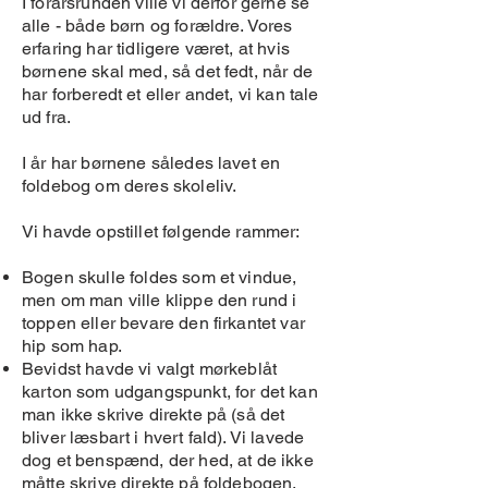
I forårsrunden ville vi derfor gerne se
alle - både børn og forældre. Vores
erfaring har tidligere været, at hvis
børnene skal med, så det fedt, når de
har forberedt et eller andet, vi kan tale
ud fra.
I år har børnene således lavet en
foldebog om deres skoleliv.
Vi havde opstillet følgende rammer:
Bogen skulle foldes som et vindue,
men om man ville klippe den rund i
toppen eller bevare den firkantet var
hip som hap.
Bevidst havde vi valgt mørkeblåt
karton som udgangspunkt, for det kan
man ikke skrive direkte på (så det
bliver læsbart i hvert fald). Vi lavede
dog et benspænd, der hed, at de ikke
måtte skrive direkte på foldebogen,