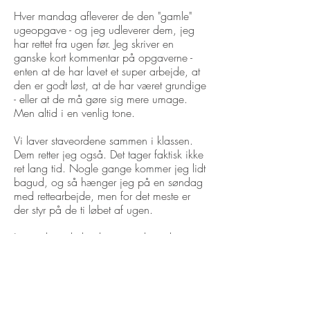
Hver mandag afleverer de den "gamle"
ugeopgave - og jeg udleverer dem, jeg
har rettet fra ugen før. Jeg skriver en
ganske kort kommentar på opgaverne -
enten at de har lavet et super arbejde, at
den er godt løst, at de har været grundige
- eller at de må gøre sig mere umage.
Men altid i en venlig tone.
Vi laver staveordene sammen i klassen.
Dem retter jeg også. Det tager faktisk ikke
ret lang tid. Nogle gange kommer jeg lidt
bagud, og så hænger jeg på en søndag
med rettearbejde, men for det meste er
der styr på de ti løbet af ugen.
Jeg ved, at de her børn nu i langt højere
grad får trænet nogle enkle danskfaglige
ting - og de får i hvert fald øvet sig i at
have en hjemmeopgave, som skal løses.
KOMMENTAR
(21.01.2023)