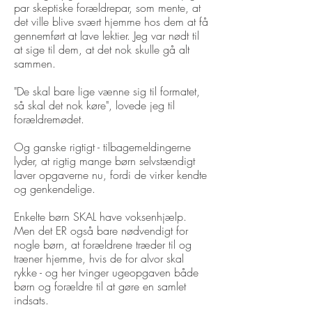
par skeptiske forældrepar, som mente, at
det ville blive svært hjemme hos dem at få
gennemført at lave lektier. Jeg var nødt til
at sige til dem, at det nok skulle gå alt
sammen.
"De skal bare lige vænne sig til formatet,
så skal det nok køre", lovede jeg til
forældremødet.
Og ganske rigtigt - tilbagemeldingerne
lyder, at rigtig mange børn selvstændigt
laver opgaverne nu, fordi de virker kendte
og genkendelige.
Enkelte børn SKAL have voksenhjælp.
Men det ER også bare nødvendigt for
nogle børn, at forældrene træder til og
træner hjemme, hvis de for alvor skal
rykke - og her tvinger ugeopgaven både
børn og forældre til at gøre en samlet
indsats.