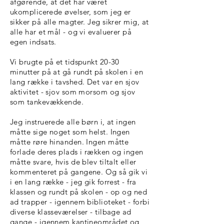
afgørende, at det har været
ukomplicerede øvelser, som jeg er
sikker på alle magter. Jeg sikrer mig, at
alle har et mål - og vi evaluerer på
egen indsats.
Vi brugte på et tidspunkt 20-30
minutter på at gå rundt på skolen i en
lang række i tavshed. Det var en sjov
aktivitet - sjov som morsom og sjov
som tankevækkende.
Jeg instruerede alle børn i, at ingen
måtte sige noget som helst. Ingen
måtte røre hinanden. Ingen måtte
forlade deres plads i rækken og ingen
måtte svare, hvis de blev tiltalt eller
kommenteret på gangene. Og så gik vi
i en lang række - jeg gik forrest - fra
klassen og rundt på skolen - op og ned
ad trapper - igennem biblioteket - forbi
diverse klasseværelser - tilbage ad
gange - igennem kantineområdet og