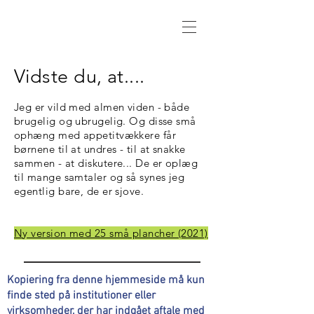
Vidste du, at....
Jeg er vild med almen viden - både
brugelig og ubrugelig. Og disse små
ophæng med appetitvækkere får
børnene til at undres - til at snakke
sammen - at diskutere... De er oplæg
til mange samtaler og så synes jeg
egentlig bare, de er sjove.
Ny version med 25 små plancher (2021)
Kopiering fra denne hjemmeside må kun
finde sted på institutioner eller
virksomheder, der har indgået aftale med