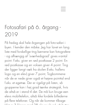
Fotosafari på 6. årgang -
2019
På fredag skal hele årgangen på foto-safari i
byen. I kender den måske. Jeg har lavet en lang
liste med forskellige ting børnene kan fotografere
- og afhængig af "sværhedsgrad" gives x-antal
point. F.eks. giver en rød postkasse 2 point. En
rød postkasse og en voksen giver 4 point. Ting
der ligger langt væk fra skolen (f.eks. hallens
logo og en elev) giver 7 point, Togbommene
når de er nede giver også et højere pointtal end
f.eks. et egetræ. Der er rigeligt på listen, så
grupperne kan i høj grad tænke strategisk, hvis
de altså er i stand til det. De må kun bruge een
elevs mobiltelefon, altså ikke fordele billederne
på flere telefoner. Og når de kommer tilbage
(det er 3 klasser med 28 elever i hver), så bytter